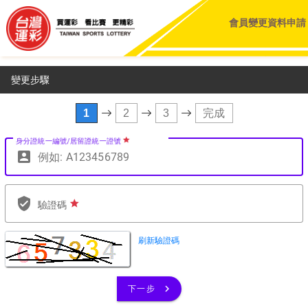
會員變更資料申請
變更步驟
1
2
3
完成
star_rate
身分證統一編號/居留證統一證號
account_box
verified_user
star_rate
驗證碼
navigate_next
下一步